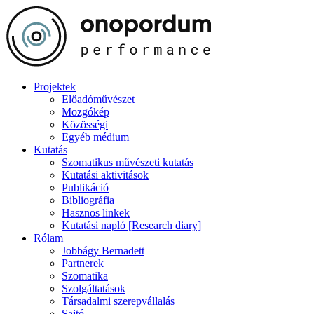
Projektek
Előadóművészet
Mozgókép
Közösségi
Egyéb médium
Kutatás
Szomatikus művészeti kutatás
Kutatási aktivitások
Publikáció
Bibliográfia
Hasznos linkek
Kutatási napló [Research diary]
Rólam
Jobbágy Bernadett
Partnerek
Szomatika
Szolgáltatások
Társadalmi szerepvállalás
Sajtó