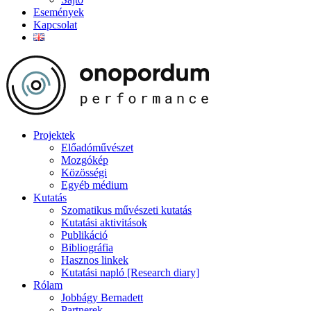
Események
Kapcsolat
Projektek
Előadóművészet
Mozgókép
Közösségi
Egyéb médium
Kutatás
Szomatikus művészeti kutatás
Kutatási aktivitások
Publikáció
Bibliográfia
Hasznos linkek
Kutatási napló [Research diary]
Rólam
Jobbágy Bernadett
Partnerek