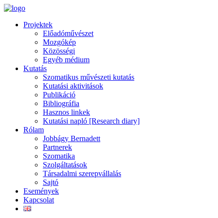
Projektek
Előadóművészet
Mozgókép
Közösségi
Egyéb médium
Kutatás
Szomatikus művészeti kutatás
Kutatási aktivitások
Publikáció
Bibliográfia
Hasznos linkek
Kutatási napló [Research diary]
Rólam
Jobbágy Bernadett
Partnerek
Szomatika
Szolgáltatások
Társadalmi szerepvállalás
Sajtó
Események
Kapcsolat