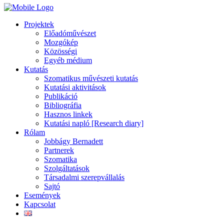
Projektek
Előadóművészet
Mozgókép
Közösségi
Egyéb médium
Kutatás
Szomatikus művészeti kutatás
Kutatási aktivitások
Publikáció
Bibliográfia
Hasznos linkek
Kutatási napló [Research diary]
Rólam
Jobbágy Bernadett
Partnerek
Szomatika
Szolgáltatások
Társadalmi szerepvállalás
Sajtó
Események
Kapcsolat