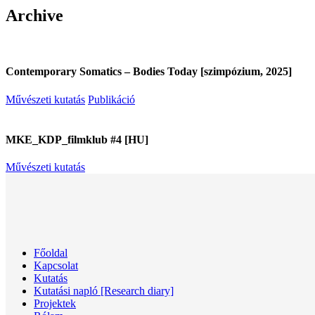
Archive
Contemporary Somatics – Bodies Today [szimpózium, 2025]
Művészeti kutatás
Publikáció
MKE_KDP_filmklub #4 [HU]
Művészeti kutatás
Főoldal
Kapcsolat
Kutatás
Kutatási napló [Research diary]
Projektek