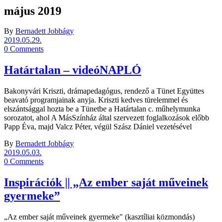
május 2019
By
Bernadett Jobbágy
2019.05.29.
0 Comments
Határtalan – videóNAPLÓ
Bakonyvári Kriszti, drámapedagógus, rendező a Tünet Együttes
beavató programjainak anyja. Kriszti kedves türelemmel és
elszántsággal hozta be a Tünetbe a Határtalan c. műhelymunka
sorozatot, ahol A MásSzínház által szervezett foglalkozások előbb
Papp Éva, majd Valcz Péter, végül Szász Dániel vezetésével
By
Bernadett Jobbágy
2019.05.03.
0 Comments
Inspirációk || „Az ember saját műveinek
gyermeke”
„Az ember saját műveinek gyermeke" (kasztíliai közmondás)