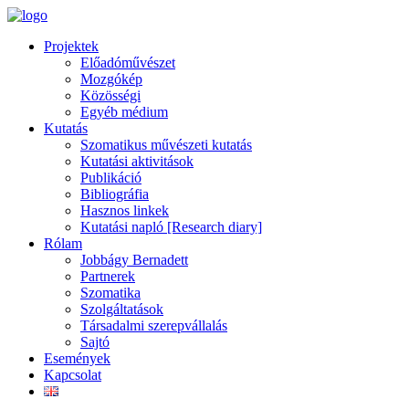
Projektek
Előadóművészet
Mozgókép
Közösségi
Egyéb médium
Kutatás
Szomatikus művészeti kutatás
Kutatási aktivitások
Publikáció
Bibliográfia
Hasznos linkek
Kutatási napló [Research diary]
Rólam
Jobbágy Bernadett
Partnerek
Szomatika
Szolgáltatások
Társadalmi szerepvállalás
Sajtó
Események
Kapcsolat