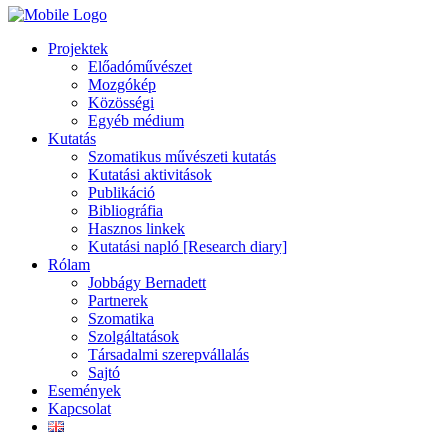
Projektek
Előadóművészet
Mozgókép
Közösségi
Egyéb médium
Kutatás
Szomatikus művészeti kutatás
Kutatási aktivitások
Publikáció
Bibliográfia
Hasznos linkek
Kutatási napló [Research diary]
Rólam
Jobbágy Bernadett
Partnerek
Szomatika
Szolgáltatások
Társadalmi szerepvállalás
Sajtó
Események
Kapcsolat