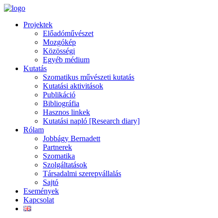
Projektek
Előadóművészet
Mozgókép
Közösségi
Egyéb médium
Kutatás
Szomatikus művészeti kutatás
Kutatási aktivitások
Publikáció
Bibliográfia
Hasznos linkek
Kutatási napló [Research diary]
Rólam
Jobbágy Bernadett
Partnerek
Szomatika
Szolgáltatások
Társadalmi szerepvállalás
Sajtó
Események
Kapcsolat