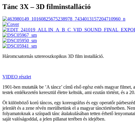
Tánc 3X – 3D filminstalláció
Háromcsatornás sztereoszkopikus 3D film installáció.
VIDEO részlet
1901-ben mutatták be ’A táncz’ című első egész estés magyar filmet, am
testek emlékezetén keresztül életre keltsük, ami ezután történt, és a
Öt különböző korú táncos, egy koreográfus és egy operatőr párbeszéd
jelenlét és a zene révén merülhetünk el a magyar tánctörténetben. N
folyamatoknak a színpadi tánc átalakulásában tetten érhető lenyomatait
saját valóságoddal, a jelen pillanat terében és idejében.