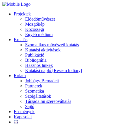
Projektek
Előadóművészet
Mozgókép
Közösségi
Egyéb médium
Kutatás
Szomatikus művészeti kutatás
Kutatási aktivitások
Publikáció
Bibliográfia
Hasznos linkek
Kutatási napló [Research diary]
Rólam
Jobbágy Bernadett
Partnerek
Szomatika
Szolgáltatások
Társadalmi szerepvállalás
Sajtó
Események
Kapcsolat