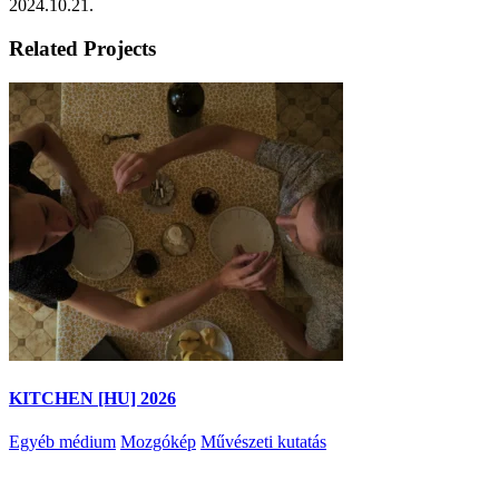
2024.10.21.
Related Projects
KITCHEN [HU] 2026
Egyéb médium
Mozgókép
Művészeti kutatás