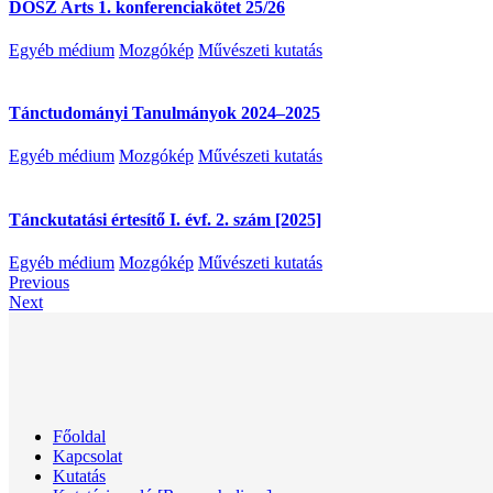
DOSZ Arts 1. konferenciakötet 25/26
Egyéb médium
Mozgókép
Művészeti kutatás
Tánctudományi Tanulmányok 2024–2025
Egyéb médium
Mozgókép
Művészeti kutatás
Tánckutatási értesítő I. évf. 2. szám [2025]
Egyéb médium
Mozgókép
Művészeti kutatás
Previous
Next
Főoldal
Kapcsolat
Kutatás