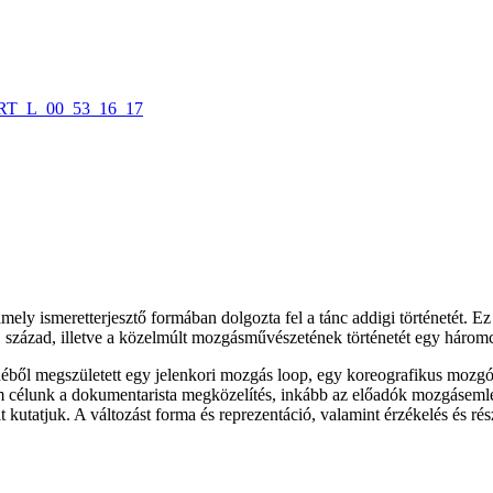
ely ismeretterjesztő formában dolgozta fel a tánc addigi történetét. Ez 
 20. század, illetve a közelmúlt mozgásművészetének történetét egy háro
éből megszületett egy jelenkori mozgás loop, egy koreografikus mozgók
em célunk a dokumentarista megközelítés, inkább az előadók mozgásemlé
 kutatjuk. A változást forma és reprezentáció, valamint érzékelés és rés