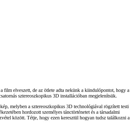
a film elveszett, de az ötlete adta nekünk a kiindulópontot, hogy a
mcsatornás sztereoszkopikus 3D installációban megjelenítsük.
ép, melyben a sztereoszkopikus 3D technológiával rögzített testi
kezetében hordozott személyes tánctörténetet és a társadalmi
zvétel között. Tétje, hogy ezen keresztül hogyan tudsz találkozni a