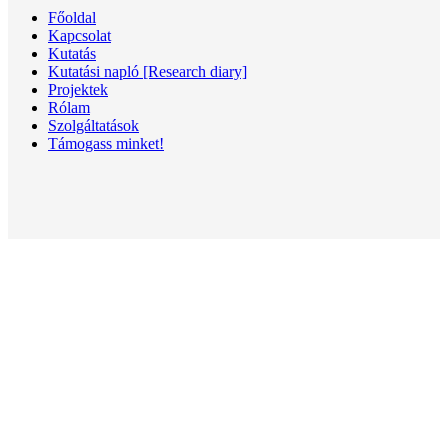
Főoldal
Kapcsolat
Kutatás
Kutatási napló [Research diary]
Projektek
Rólam
Szolgáltatások
Támogass minket!