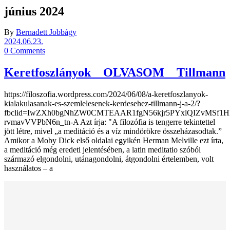
június 2024
By
Bernadett Jobbágy
2024.06.23.
0 Comments
Keretfoszlányok _ OLVASOM _ Tillmann
https://filoszofia.wordpress.com/2024/06/08/a-keretfoszlanyok-
kialakulasanak-es-szemlelesenek-kerdesehez-tillmann-j-a-2/?
fbclid=IwZXh0bgNhZW0CMTEAAR1fgN56kjr5PYxlQIZvMSf1H
rvmavVVPbN6n_tn-A Azt írja: "A filozófia is tengerre tekintettel
jött létre, mivel „a meditáció és a víz mindörökre összeházasodtak.”
Amikor a Moby Dick első oldalai egyikén Herman Melville ezt írta,
a meditáció még eredeti jelentésében, a latin meditatio szóból
származó elgondolni, utánagondolni, átgondolni értelemben, volt
használatos – a