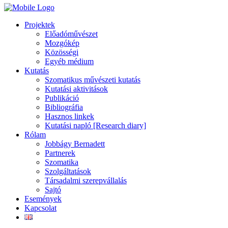
Projektek
Előadóművészet
Mozgókép
Közösségi
Egyéb médium
Kutatás
Szomatikus művészeti kutatás
Kutatási aktivitások
Publikáció
Bibliográfia
Hasznos linkek
Kutatási napló [Research diary]
Rólam
Jobbágy Bernadett
Partnerek
Szomatika
Szolgáltatások
Társadalmi szerepvállalás
Sajtó
Események
Kapcsolat