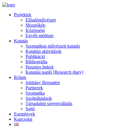
Projektek
Előadóművészet
Mozgókép
Közösségi
Egyéb médium
Kutatás
Szomatikus művészeti kutatás
Kutatási aktivitások
Publikáció
Bibliográfia
Hasznos linkek
Kutatási napló [Research diary]
Rólam
Jobbágy Bernadett
Partnerek
Szomatika
Szolgáltatások
Társadalmi szerepvállalás
Sajtó
Események
Kapcsolat