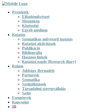
Projektek
Előadóművészet
Mozgókép
Közösségi
Egyéb médium
Kutatás
Szomatikus művészeti kutatás
Kutatási aktivitások
Publikáció
Bibliográfia
Hasznos linkek
Kutatási napló [Research diary]
Rólam
Jobbágy Bernadett
Partnerek
Szomatika
Szolgáltatások
Társadalmi szerepvállalás
Sajtó
Események
Kapcsolat