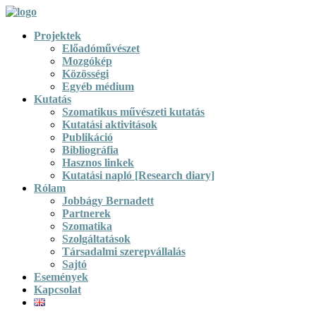
Projektek
Előadóművészet
Mozgókép
Közösségi
Egyéb médium
Kutatás
Szomatikus művészeti kutatás
Kutatási aktivitások
Publikáció
Bibliográfia
Hasznos linkek
Kutatási napló [Research diary]
Rólam
Jobbágy Bernadett
Partnerek
Szomatika
Szolgáltatások
Társadalmi szerepvállalás
Sajtó
Események
Kapcsolat