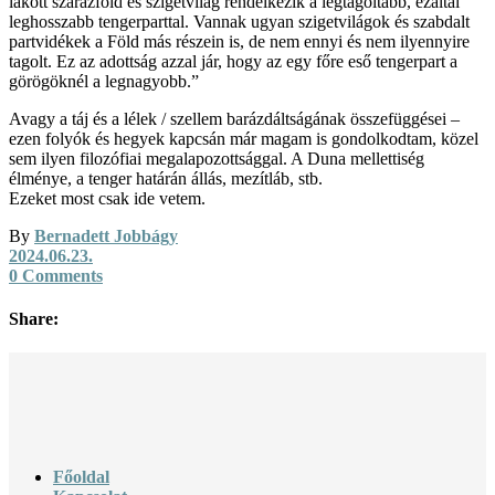
lakott szárazföld és szigetvilág rendelkezik a legtagoltabb, ezáltal
leghosszabb tengerparttal. Vannak ugyan szigetvilágok és szabdalt
partvidékek a Föld más részein is, de nem ennyi és nem ilyennyire
tagolt. Ez az adottság azzal jár, hogy az egy főre eső tengerpart a
görögöknél a legnagyobb.”
Avagy a táj és a lélek / szellem barázdáltságának összefüggései –
ezen folyók és hegyek kapcsán már magam is gondolkodtam, közel
sem ilyen filozófiai megalapozottsággal. A Duna mellettiség
élménye, a tenger határán állás, mezítláb, stb.
Ezeket most csak ide vetem.
By
Bernadett Jobbágy
2024.06.23.
0 Comments
Share:
Főoldal