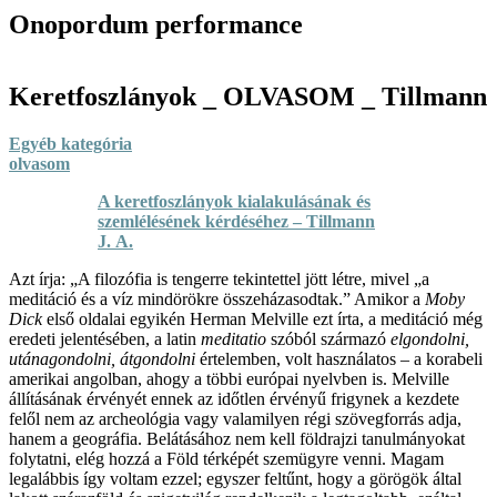
Onopordum performance
Keretfoszlányok _ OLVASOM _ Tillmann
Egyéb kategória
olvasom
A keretfoszlányok kialakulásának és
szemlélésének kérdéséhez – Tillmann
J. A.
Azt írja: „A filozófia is tengerre tekintettel jött létre, mivel „a
meditáció és a víz mindörökre összeházasodtak.” Amikor a
Moby
Dick
első oldalai egyikén Herman Melville ezt írta, a meditáció még
eredeti jelentésében, a latin
meditatio
szóból származó
elgondolni,
utánagondolni, átgondolni
értelemben, volt használatos – a korabeli
amerikai angolban, ahogy a többi európai nyelvben is. Melville
állításának érvényét ennek az időtlen érvényű frigynek a kezdete
felől nem az archeológia vagy valamilyen régi szövegforrás adja,
hanem a geográfia. Belátásához nem kell földrajzi tanulmányokat
folytatni, elég hozzá a Föld térképét szemügyre venni. Magam
legalábbis így voltam ezzel; egyszer feltűnt, hogy a görögök által