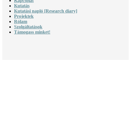
Kapcsolat
Kutatás
Kutatási napló [Research diary]
Projektek
Rólam
Szolgáltatások
Támogass minket!